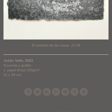
El misterio de las cosas. 23.06
Julián Valle, 2023
Acuarela y grafito
s. papel khadi 320g/m²
21 x 30 cm.