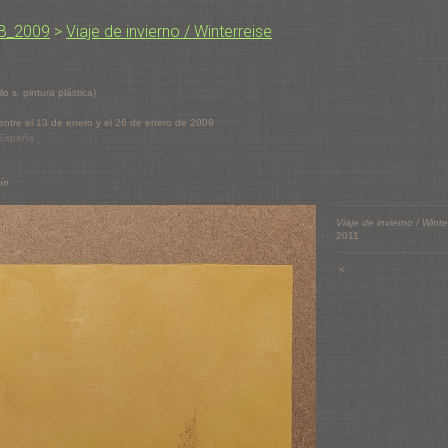
AB_2009
>
Viaje de invierno / Winterreise
ilo s. pintura plástica)
.
 entre el 13 de enero y el 26 de enero de 2009
 España
ín
Viaje de invierno / Winte
2011
<