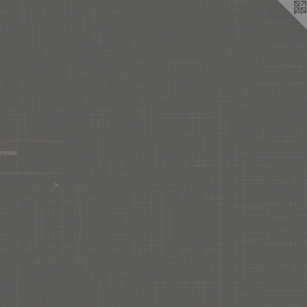
rreise
>