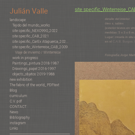
Julián Valle
site specific_Winterreise_C
detalle del interior:
landscape
óleo s. tablex
Tejido del mundo_works
(exterior:textos en vin
site specific_NEXO990_2022
medidas: 5 x 3 x 6 m
site specific_CAB_2021
Lugar: creada in situ
site specific_CarEx Atapuerca_2022-2019
en el
C.A.B. Burgos.
site specific_Winterreise_CAB_2009
Viaje de invierno / Winterreise
Fotografía:Jorge Mart
work in progress
Paintings_pintura 2018-1987
Drawings_papel 2016-1997
objects_objetos 2019-1988
new exhibition
The fabric of the world_ PDFtext
Blog
curriculum
C.V. pdf
CONTACT
News
Bibliography
instagram
Links