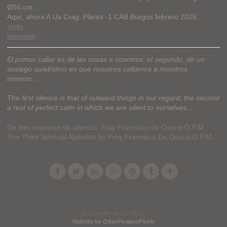
Ø56 cm.
Aquí, ahora A Ua Crag. Planta -1 CAB Burgos febrero 2025.
+info
interview
El primer callar es de las cosas a nosotros; el segundo, de un
sosiego quietísimo en que nosotros callamos a nosotros
mismos...
The first silence is that of outward things in our regard; the second
a rest of perfect calm in which we are silent to ourselves...
De tres maneras de silencio. Fray Francisco de Osuna O.F.M.
The Third Spiritual Alphabet by Fray Francisco De Osuna O.F.M.
© JULIAN VALLE SANZ
Website by OtherPeoplesPixels