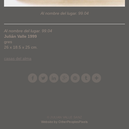
Al nombre del lugar. 99.04
Al nombre del lugar. 99.04
Julián Valle 1999
gres
26 x 18.5 x 25 cm.
casas del alma
© JULIAN VALLE SANZ
Website by OtherPeoplesPixels