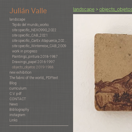
Julián Valle
landscape
>
objects_objeto
landscape
Tejido del mundo_works
site specific_NEXO990_2022
site specific_CAB_2021
site specific_CarEx Atapuerca_2022-2019
site specific_Winterreise_CAB_2009
work in progress
Paintings_pintura 2018-1987
Drawings_papel 2016-1997
objects_objetos 2019-1988
new exhibition
The fabric of the world_ PDFtext
Blog
curriculum
C.V. pdf
CONTACT
News
Bibliography
instagram
Links