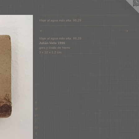
Viaje al agua más alta. 96.29
<
>
Viaje al agua más alta. 96.29
Julián Valle 1996
gres y óxido de hierro
3 x 12 x 1.2 cm.