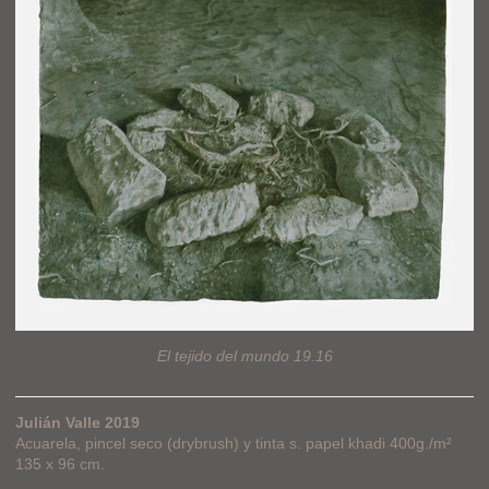
El tejido del mundo 19.16
Julián Valle 2019
Acuarela, pincel seco (drybrush) y tinta s. papel khadi 400g./m²
135 x 96 cm.