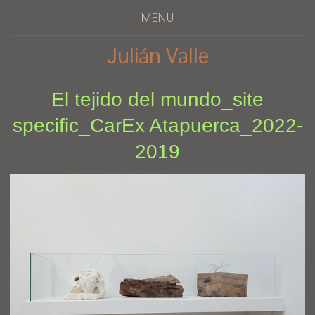
MENU
Julián Valle
El tejido del mundo_site
specific_CarEx Atapuerca_2022-
2019