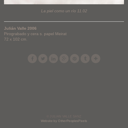
La piel como un río 11.02
Julián Valle 2006
Pirograbado y cera s. papel Meirat
72 x 102 cm.
© JULIAN VALLE SANZ
Website by OtherPeoplesPixels