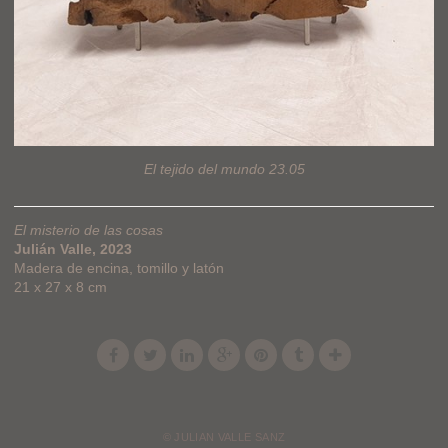
El tejido del mundo 23.05
El misterio de las cosas
Julián Valle, 2023
Madera de encina, tomillo y latón
21 x 27 x 8 cm
© JULIAN VALLE SANZ