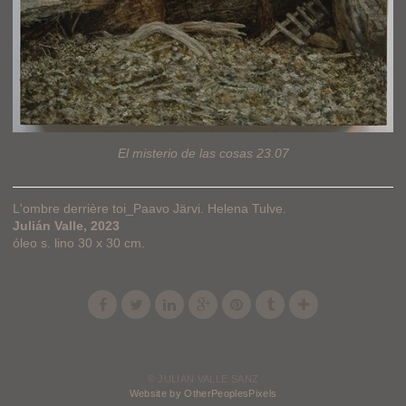
El misterio de las cosas 23.07
L'ombre derrière toi_Paavo Järvi. Helena Tulve.
Julián Valle, 2023
óleo s. lino 30 x 30 cm.
© JULIAN VALLE SANZ
Website by OtherPeoplesPixels