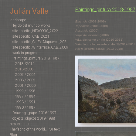
Julián Valle
Paintings_pintura 2018-1987
landscape
Estancia
(2008-2009)
Tejido del mundo_works
Toponimia
(2008-2009)
Ausencia
(2009)
site specific_NEXO990_2022
Viaje de invierno
(2009)
site specific_CAB_2021
%La piel como un río (2010-2011)
site specific_CarEx Atapuerca_2022-2019
%Así la noche sucede al día %(2012-2014
site specific_Winterreise_CAB_2009
Por la secreta escala
(2013-2018)
work in progress
Paintings_pintura 2018-1987
2018 /2014
2013/2008
2007 / 2004
2003 / 2002
2001 / 2000
1999 / 1998
1997 / 1994
1993 / 1991
1990 / 1987
Drawings_papel 2016-1997
objects_objetos 2019-1988
new exhibition
The fabric of the world_ PDFtext
Blog